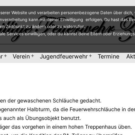
serer Website und verarbeiten personenbezogene Daten über dich, w
enverarbeitung kann mit deiner Einwilligung erfolgen. Du hast das Re
ren Zeitpunkt zu ändern oder zu widerrufen.
nale Services einwilligen, oder du kannst deine Eltern oder Erziehung
r
Verein
Jugendfeuerwehr
Termine
Akt
Menü
Menü
Menü
öffnen
öffnen
öffnen
cknen der gewaschenen Schläuche gedacht.
 sogenannter Halbturm, da die Feuerwehrschläuche in de
s auch als Übungsobjekt benutzt.
räger das vorgehen in einem hohen Treppenhaus üben.