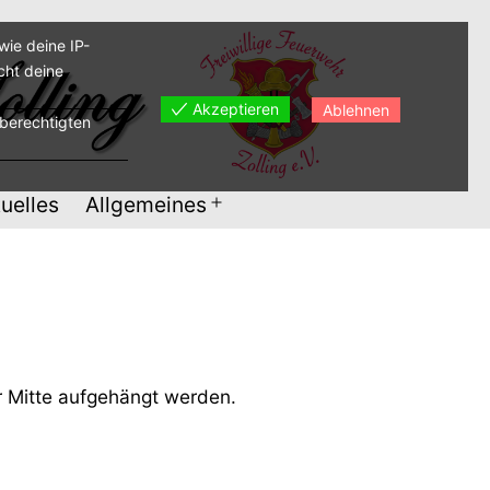
ie deine IP-
cht deine
Akzeptieren
Ablehnen
sberechtigten
uelles
Allgemeines
Menü
öffnen
r Mitte aufgehängt werden.