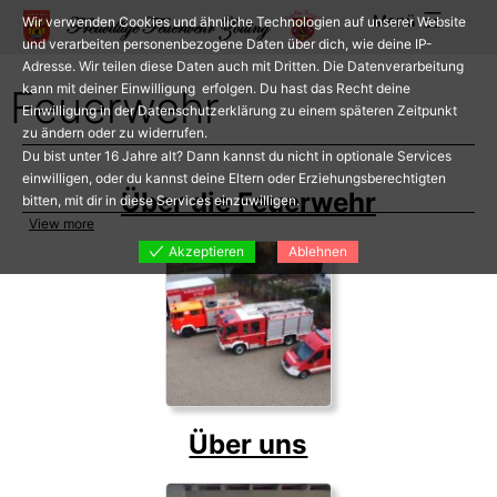
Zum
Menü
Wir verwenden Cookies und ähnliche Technologien auf unserer Website
Inhalt
und verarbeiten personenbezogene Daten über dich, wie deine IP-
Adresse. Wir teilen diese Daten auch mit Dritten. Die Datenverarbeitung
springen
kann mit deiner Einwilligung erfolgen. Du hast das Recht deine
Feuerwehr
Einwilligung in der Datenschutzerklärung zu einem späteren Zeitpunkt
zu ändern oder zu widerrufen.
Du bist unter 16 Jahre alt? Dann kannst du nicht in optionale Services
einwilligen, oder du kannst deine Eltern oder Erziehungsberechtigten
Über die Feuerwehr
bitten, mit dir in diese Services einzuwilligen.
View more
Akzeptieren
Ablehnen
Über uns