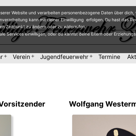
serer Website und verarbeiten personenbezogene Daten über dich, w
enverarbeitung kann mit deiner Einwilligung erfolgen. Du hast das Re
ren Zeitpunkt zu ändern oder zu widerrufen.
nale Services einwilligen, oder du kannst deine Eltern oder Erziehung
r
Verein
Jugendfeuerwehr
Termine
Akt
Menü
Menü
Menü
öffnen
öffnen
öffnen
 Vorsitzender
Wolfgang Westerme