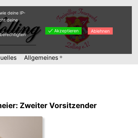
ie deine IP-
cht deine
Akzeptieren
Ablehnen
sberechtigten
uelles
Allgemeines
Menü
öffnen
ier: Zweiter Vorsitzender