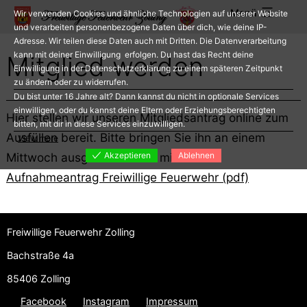
Zum
Menü
Wir verwenden Cookies und ähnliche Technologien auf unserer Website
Inhalt
und verarbeiten personenbezogene Daten über dich, wie deine IP-
Adresse. Wir teilen diese Daten auch mit Dritten. Die Datenverarbeitung
springen
kann mit deiner Einwilligung erfolgen. Du hast das Recht deine
Mitglied werden
Einwilligung in der Datenschutzerklärung zu einem späteren Zeitpunkt
zu ändern oder zu widerrufen.
Du bist unter 16 Jahre alt? Dann kannst du nicht in optionale Services
einwilligen, oder du kannst deine Eltern oder Erziehungsberechtigten
Hier stellen wir unseren Mitgliedsantrag online zum
bitten, mit dir in diese Services einzuwilligen.
Ausfüllen bereit. Bitte bringen Sie ihn an einem
View more
Mittwoch ausgefüllt wieder mit.
Akzeptieren
Ablehnen
Aufnahmeantrag Freiwillige Feuerwehr (pdf)
Freiwillige Feuerwehr Zolling
Bachstraße 4a
85406 Zolling
Facebook
Instagram
Impressum