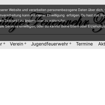
serer Website und verarbeiten personenbezogene Daten über dich, w
enverarbeitung kann mit deiner Einwilligung erfolgen. Du hast das Re
ren Zeitpunkt zu ändern oder zu widerrufen.
nale Services einwilligen, oder du kannst deine Eltern oder Erziehung
r
Verein
Jugendfeuerwehr
Termine
Akt
Menü
Menü
Menü
öffnen
öffnen
öffnen