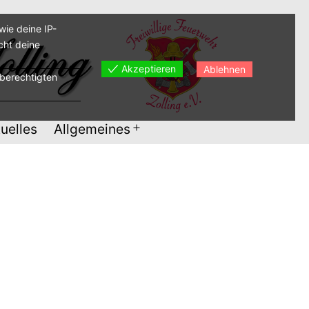
ie deine IP-
cht deine
Akzeptieren
Ablehnen
sberechtigten
uelles
Allgemeines
Menü
öffnen