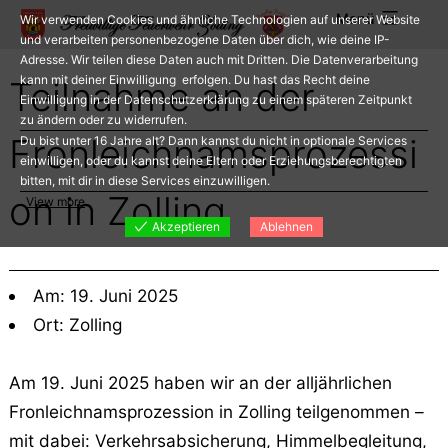
Zum
Menü
Wir verwenden Cookies und ähnliche Technologien auf unserer Website
Inhalt
und verarbeiten personenbezogene Daten über dich, wie deine IP-
Adresse. Wir teilen diese Daten auch mit Dritten. Die Datenverarbeitung
springen
kann mit deiner Einwilligung erfolgen. Du hast das Recht deine
Teilnahme an der
Einwilligung in der Datenschutzerklärung zu einem späteren Zeitpunkt
zu ändern oder zu widerrufen.
Fronleichnamsprozessi
Du bist unter 16 Jahre alt? Dann kannst du nicht in optionale Services
einwilligen, oder du kannst deine Eltern oder Erziehungsberechtigten
bitten, mit dir in diese Services einzuwilligen.
on in Zolling
View more
Akzeptieren
Ablehnen
Am: 19. Juni 2025
Ort: Zolling
Am 19. Juni 2025 haben wir an der alljährlichen
Fronleichnamsprozession in Zolling teilgenommen –
mit dabei: Verkehrsabsicherung, Himmelbegleitung,