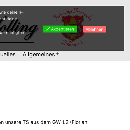
ie deine IP-
cht deine
Akzeptieren
Ablehnen
sberechtigten
uelles
Allgemeines
Menü
öffnen
den unsere TS aus dem GW-L2 (Florian