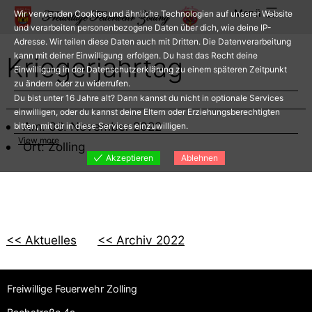
Zum
Menü
Wir verwenden Cookies und ähnliche Technologien auf unserer Website
Inhalt
und verarbeiten personenbezogene Daten über dich, wie deine IP-
Adresse. Wir teilen diese Daten auch mit Dritten. Die Datenverarbeitung
springen
kann mit deiner Einwilligung erfolgen. Du hast das Recht deine
Kriegerjahrtag
Einwilligung in der Datenschutzerklärung zu einem späteren Zeitpunkt
zu ändern oder zu widerrufen.
Du bist unter 16 Jahre alt? Dann kannst du nicht in optionale Services
einwilligen, oder du kannst deine Eltern oder Erziehungsberechtigten
Am: 06. November 2022
bitten, mit dir in diese Services einzuwilligen.
View more
Ort: Zolling
Akzeptieren
Ablehnen
<< Aktuelles
<< Archiv 2022
Freiwillige Feuerwehr Zolling