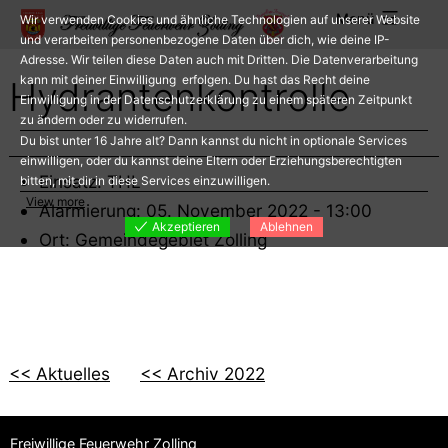
Zum
Menü
Wir verwenden Cookies und ähnliche Technologien auf unserer Website
Inhalt
und verarbeiten personenbezogene Daten über dich, wie deine IP-
Adresse. Wir teilen diese Daten auch mit Dritten. Die Datenverarbeitung
springen
kann mit deiner Einwilligung erfolgen. Du hast das Recht deine
Hydrantenkontrolle
Einwilligung in der Datenschutzerklärung zu einem späteren Zeitpunkt
zu ändern oder zu widerrufen.
Du bist unter 16 Jahre alt? Dann kannst du nicht in optionale Services
einwilligen, oder du kannst deine Eltern oder Erziehungsberechtigten
Einsatz: THL
bitten, mit dir in diese Services einzuwilligen.
View more
Alarmierung: 05. November 2022 - 13:00
Akzeptieren
Ablehnen
Ort: Gemeindegebiet Zolling
<< Aktuelles
<< Archiv 2022
Freiwillige Feuerwehr Zolling