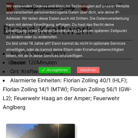
Zum
Menü
Wir verwenden Cookies und ähnliche Technologien auf unserer Website
Inhalt
und verarbeiten personenbezogene Daten über dich, wie deine IP-
Adresse. Wir teilen diese Daten auch mit Dritten. Die Datenverarbeitung
springen
kann mit deiner Einwilligung erfolgen. Du hast das Recht deine
Brand Kraftwerk
Einwilligung in der Datenschutzerklärung zu einem späteren Zeitpunkt
zu ändern oder zu widerrufen.
Du bist unter 16 Jahre alt? Dann kannst du nicht in optionale Services
einwilligen, oder du kannst deine Eltern oder Erziehungsberechtigten
Am: 04. Oktober 2023
bitten, mit dir in diese Services einzuwilligen.
Dauer: 120Minuten
View more
Akzeptieren
Ablehnen
Ort: Kraftwerk Zolling
Alarmierte Einheiten: Florian Zolling 40/1 (HLF);
Florian Zolling 14/1 (MTW); Florian Zolling 56/1 (GW-
L2); Feuerwehr Haag an der Amper; Feuerwehr
Anglberg