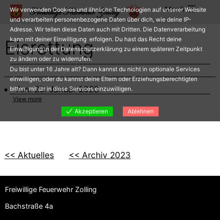
Zum
Menü
Wir verwenden Cookies und ähnliche Technologien auf unserer Website
Inhalt
und verarbeiten personenbezogene Daten über dich, wie deine IP-
Adresse. Wir teilen diese Daten auch mit Dritten. Die Datenverarbeitung
springen
kann mit deiner Einwilligung erfolgen. Du hast das Recht deine
Eisrettung
Einwilligung in der Datenschutzerklärung zu einem späteren Zeitpunkt
zu ändern oder zu widerrufen.
Du bist unter 16 Jahre alt? Dann kannst du nicht in optionale Services
einwilligen, oder du kannst deine Eltern oder Erziehungsberechtigten
Am: 25. Januar 2023
bitten, mit dir in diese Services einzuwilligen.
View more
Akzeptieren
Ablehnen
<< Aktuelles
<< Archiv 2023
Freiwillige Feuerwehr Zolling
Bachstraße 4a