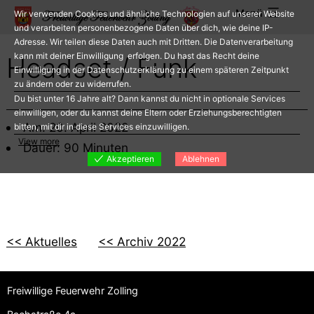
Zum
Menü
Wir verwenden Cookies und ähnliche Technologien auf unserer Website
Inhalt
und verarbeiten personenbezogene Daten über dich, wie deine IP-
Adresse. Wir teilen diese Daten auch mit Dritten. Die Datenverarbeitung
springen
kann mit deiner Einwilligung erfolgen. Du hast das Recht deine
Headset / Funk
Einwilligung in der Datenschutzerklärung zu einem späteren Zeitpunkt
zu ändern oder zu widerrufen.
Du bist unter 16 Jahre alt? Dann kannst du nicht in optionale Services
einwilligen, oder du kannst deine Eltern oder Erziehungsberechtigten
Am: 20. April 2022
bitten, mit dir in diese Services einzuwilligen.
View more
Dauer: 90 Minuten
Akzeptieren
Ablehnen
<< Aktuelles
<< Archiv 2022
Freiwillige Feuerwehr Zolling