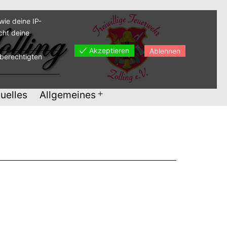
ie deine IP-
cht deine
Akzeptieren
Ablehnen
sberechtigten
uelles
Allgemeines
Menü
öffnen