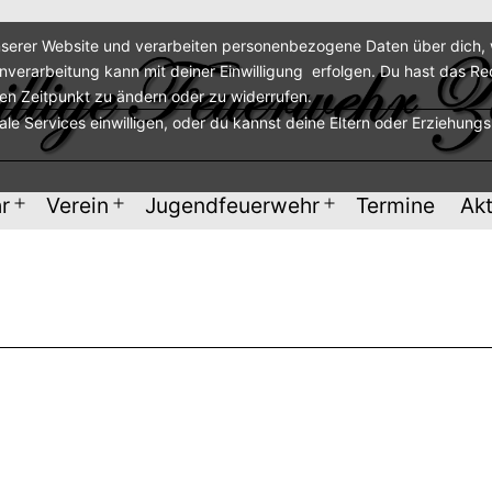
serer Website und verarbeiten personenbezogene Daten über dich, w
enverarbeitung kann mit deiner Einwilligung erfolgen. Du hast das Re
ren Zeitpunkt zu ändern oder zu widerrufen.
nale Services einwilligen, oder du kannst deine Eltern oder Erziehung
r
Verein
Jugendfeuerwehr
Termine
Akt
Menü
Menü
Menü
öffnen
öffnen
öffnen