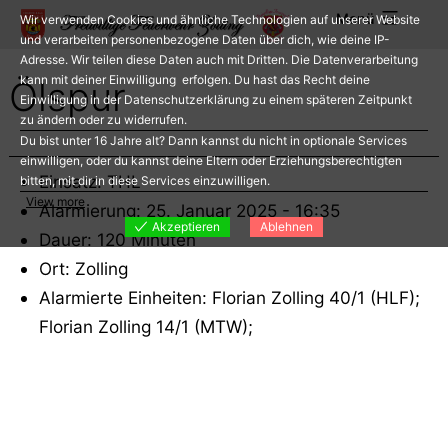
Zum
Menü
Wir verwenden Cookies und ähnliche Technologien auf unserer Website
Inhalt
und verarbeiten personenbezogene Daten über dich, wie deine IP-
Adresse. Wir teilen diese Daten auch mit Dritten. Die Datenverarbeitung
springen
kann mit deiner Einwilligung erfolgen. Du hast das Recht deine
Ölspur
Einwilligung in der Datenschutzerklärung zu einem späteren Zeitpunkt
zu ändern oder zu widerrufen.
Du bist unter 16 Jahre alt? Dann kannst du nicht in optionale Services
einwilligen, oder du kannst deine Eltern oder Erziehungsberechtigten
Einsatz: THL
bitten, mit dir in diese Services einzuwilligen.
View more
Alarmierung: 25. Januar 2025 - 16:35
Akzeptieren
Ablehnen
Dauer: 120 Minuten
Ort: Zolling
Alarmierte Einheiten: Florian Zolling 40/1 (HLF);
Florian Zolling 14/1 (MTW);