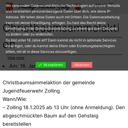
Zum
Menü
Wir verwenden Cookies und ähnliche Technologien auf unserer Website
Inhalt
und verarbeiten personenbezogene Daten über dich, wie deine IP-
Adresse. Wir teilen diese Daten auch mit Dritten. Die Datenverarbeitung
springen
kann mit deiner Einwilligung erfolgen. Du hast das Recht deine
Christbaumsammelakti
Einwilligung in der Datenschutzerklärung zu einem späteren Zeitpunkt
zu ändern oder zu widerrufen.
on
Du bist unter 16 Jahre alt? Dann kannst du nicht in optionale Services
einwilligen, oder du kannst deine Eltern oder Erziehungsberechtigten
bitten, mit dir in diese Services einzuwilligen.
View more
Akzeptieren
Ablehnen
Am: 18. Januar 2025
Christbaumsammelaktion der gemeinde
Jugendfeuerwehr Zolling
Wann/Wie:
– Zolling 18.1.2025 ab 13 Uhr (ohne Anmeldung). Den
abgeschmückten Baum auf den Gehsteig
bereitstellen