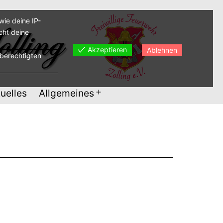
ie deine IP-
cht deine
Akzeptieren
Ablehnen
sberechtigten
uelles
Allgemeines
Menü
öffnen