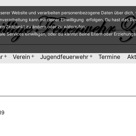
serer Website und verarbeiten personenbezogene Daten über dich, w
enverarbeitung kann mit deiner Einwilligung erfolgen. Du hast das Re
ren Zeitpunkt zu ändern oder zu widerrufen.
nale Services einwilligen, oder du kannst deine Eltern oder Erziehung
r
Verein
Jugendfeuerwehr
Termine
Akt
Menü
Menü
Menü
öffnen
öffnen
öffnen
19