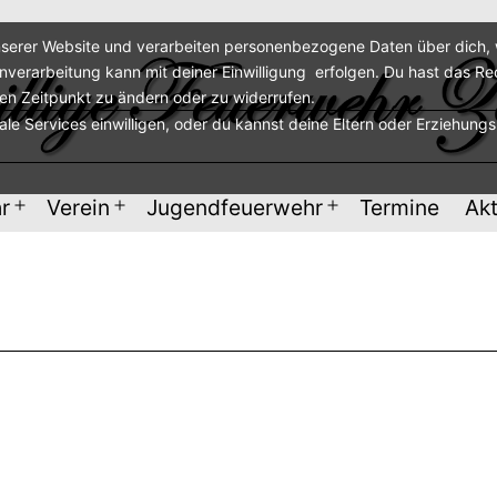
serer Website und verarbeiten personenbezogene Daten über dich, w
enverarbeitung kann mit deiner Einwilligung erfolgen. Du hast das Re
ren Zeitpunkt zu ändern oder zu widerrufen.
nale Services einwilligen, oder du kannst deine Eltern oder Erziehung
r
Verein
Jugendfeuerwehr
Termine
Akt
Menü
Menü
Menü
öffnen
öffnen
öffnen