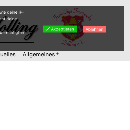
ie deine IP-
cht deine
Akzeptieren
Ablehnen
sberechtigten
uelles
Allgemeines
Menü
öffnen