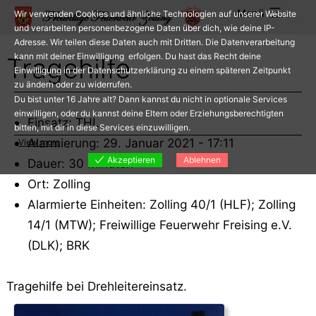
Zum
Menü
Wir verwenden Cookies und ähnliche Technologien auf unserer Website
Inhalt
und verarbeiten personenbezogene Daten über dich, wie deine IP-
Adresse. Wir teilen diese Daten auch mit Dritten. Die Datenverarbeitung
springen
kann mit deiner Einwilligung erfolgen. Du hast das Recht deine
Tragehilfe
Einwilligung in der Datenschutzerklärung zu einem späteren Zeitpunkt
zu ändern oder zu widerrufen.
Du bist unter 16 Jahre alt? Dann kannst du nicht in optionale Services
einwilligen, oder du kannst deine Eltern oder Erziehungsberechtigten
Einsatz: THL
bitten, mit dir in diese Services einzuwilligen.
Alarmierung: 29. Januar 2021 - 17:11
View more
Akzeptieren
Ablehnen
Dauer: 30 Minuten
Ort: Zolling
Alarmierte Einheiten: Zolling 40/1 (HLF); Zolling
14/1 (MTW); Freiwillige Feuerwehr Freising e.V.
(DLK); BRK
Tragehilfe bei Drehleitereinsatz.