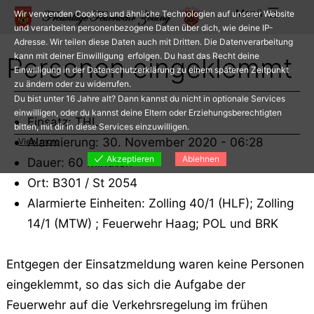
Zum
Menü
Wir verwenden Cookies und ähnliche Technologien auf unserer Website
Inhalt
und verarbeiten personenbezogene Daten über dich, wie deine IP-
Adresse. Wir teilen diese Daten auch mit Dritten. Die Datenverarbeitung
springen
kann mit deiner Einwilligung erfolgen. Du hast das Recht deine
Personen eingeklemmt
Einwilligung in der Datenschutzerklärung zu einem späteren Zeitpunkt
zu ändern oder zu widerrufen.
Du bist unter 16 Jahre alt? Dann kannst du nicht in optionale Services
einwilligen, oder du kannst deine Eltern oder Erziehungsberechtigten
Einsatz: THL
bitten, mit dir in diese Services einzuwilligen.
Alarmierung: 30. November 2020 - 06:28
View more
Akzeptieren
Ablehnen
Dauer: 60 Minuten
Ort: B301 / St 2054
Alarmierte Einheiten: Zolling 40/1 (HLF); Zolling
14/1 (MTW) ; Feuerwehr Haag; POL und BRK
Entgegen der Einsatzmeldung waren keine Personen
eingeklemmt, so das sich die Aufgabe der
Feuerwehr auf die Verkehrsregelung im frühen