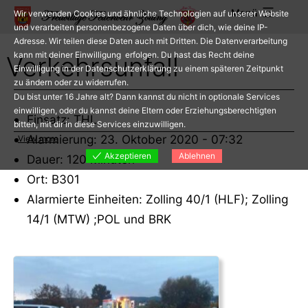
Zum
Menü
Wir verwenden Cookies und ähnliche Technologien auf unserer Website
Inhalt
und verarbeiten personenbezogene Daten über dich, wie deine IP-
Adresse. Wir teilen diese Daten auch mit Dritten. Die Datenverarbeitung
springen
kann mit deiner Einwilligung erfolgen. Du hast das Recht deine
Verkehrsunfall
Einwilligung in der Datenschutzerklärung zu einem späteren Zeitpunkt
zu ändern oder zu widerrufen.
Du bist unter 16 Jahre alt? Dann kannst du nicht in optionale Services
einwilligen, oder du kannst deine Eltern oder Erziehungsberechtigten
Einsatz: THL
bitten, mit dir in diese Services einzuwilligen.
Alarmierung: 23. Oktober 2020 - 07:32
View more
Akzeptieren
Ablehnen
Dauer: 120 Minuten
Ort: B301
Alarmierte Einheiten: Zolling 40/1 (HLF); Zolling
14/1 (MTW) ;POL und BRK