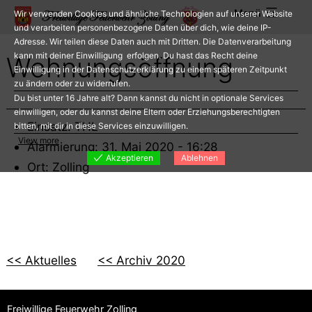
Zum
Menü
Wir verwenden Cookies und ähnliche Technologien auf unserer Website
Inhalt
und verarbeiten personenbezogene Daten über dich, wie deine IP-
Adresse. Wir teilen diese Daten auch mit Dritten. Die Datenverarbeitung
springen
kann mit deiner Einwilligung erfolgen. Du hast das Recht deine
Wohnungsöffnung
Einwilligung in der Datenschutzerklärung zu einem späteren Zeitpunkt
zu ändern oder zu widerrufen.
Du bist unter 16 Jahre alt? Dann kannst du nicht in optionale Services
einwilligen, oder du kannst deine Eltern oder Erziehungsberechtigten
Einsatz: THL
bitten, mit dir in diese Services einzuwilligen.
View more
Alarmierung: 31. Mai 2020 - 16:28
Akzeptieren
Ablehnen
Ort: Zolling
<< Aktuelles
<< Archiv 2020
Freiwillige Feuerwehr Zolling