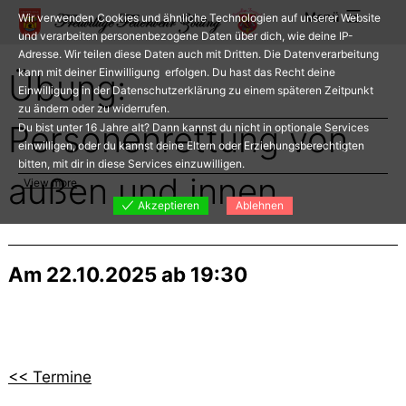
Zum
Menü
Wir verwenden Cookies und ähnliche Technologien auf unserer Website
Inhalt
und verarbeiten personenbezogene Daten über dich, wie deine IP-
Adresse. Wir teilen diese Daten auch mit Dritten. Die Datenverarbeitung
springen
kann mit deiner Einwilligung erfolgen. Du hast das Recht deine
Übung:
Einwilligung in der Datenschutzerklärung zu einem späteren Zeitpunkt
zu ändern oder zu widerrufen.
Personenrettung von
Du bist unter 16 Jahre alt? Dann kannst du nicht in optionale Services
einwilligen, oder du kannst deine Eltern oder Erziehungsberechtigten
bitten, mit dir in diese Services einzuwilligen.
außen und innen
View more
Akzeptieren
Ablehnen
Am 22.10.2025 ab 19:30
<< Termine