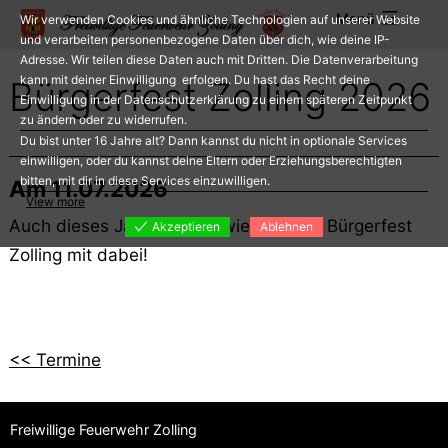
Zum
Menü
Wir verwenden Cookies und ähnliche Technologien auf unserer Website
Inhalt
und verarbeiten personenbezogene Daten über dich, wie deine IP-
Adresse. Wir teilen diese Daten auch mit Dritten. Die Datenverarbeitung
springen
kann mit deiner Einwilligung erfolgen. Du hast das Recht deine
Bürgerfest Zolling 2026
Einwilligung in der Datenschutzerklärung zu einem späteren Zeitpunkt
zu ändern oder zu widerrufen.
Du bist unter 16 Jahre alt? Dann kannst du nicht in optionale Services
einwilligen, oder du kannst deine Eltern oder Erziehungsberechtigten
bitten, mit dir in diese Services einzuwilligen.
Am 11.07.2026
View more
Auch dieses Jahr sind wir wieder beim Bürgerfest
Akzeptieren
Ablehnen
Zolling mit dabei!
<< Termine
Freiwillige Feuerwehr Zolling