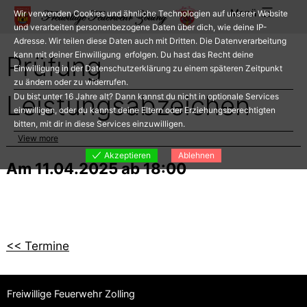
Zum
Menü
Wir verwenden Cookies und ähnliche Technologien auf unserer Website
Inhalt
und verarbeiten personenbezogene Daten über dich, wie deine IP-
Adresse. Wir teilen diese Daten auch mit Dritten. Die Datenverarbeitung
springen
kann mit deiner Einwilligung erfolgen. Du hast das Recht deine
Prüfung
Einwilligung in der Datenschutzerklärung zu einem späteren Zeitpunkt
zu ändern oder zu widerrufen.
Leistungsabzeichen
Du bist unter 16 Jahre alt? Dann kannst du nicht in optionale Services
einwilligen, oder du kannst deine Eltern oder Erziehungsberechtigten
bitten, mit dir in diese Services einzuwilligen.
View more
Akzeptieren
Ablehnen
Am 11.04.2025 ab 18:00
<< Termine
Freiwillige Feuerwehr Zolling