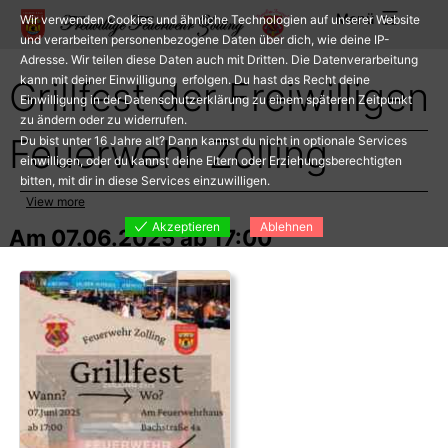
Zum
Menü
Wir verwenden Cookies und ähnliche Technologien auf unserer Website
Inhalt
und verarbeiten personenbezogene Daten über dich, wie deine IP-
Adresse. Wir teilen diese Daten auch mit Dritten. Die Datenverarbeitung
springen
kann mit deiner Einwilligung erfolgen. Du hast das Recht deine
Grillfest der Freiwilligen
Einwilligung in der Datenschutzerklärung zu einem späteren Zeitpunkt
zu ändern oder zu widerrufen.
Feuerwehr Zolling
Du bist unter 16 Jahre alt? Dann kannst du nicht in optionale Services
einwilligen, oder du kannst deine Eltern oder Erziehungsberechtigten
bitten, mit dir in diese Services einzuwilligen.
View more
Akzeptieren
Ablehnen
Am 07.06.2025 ab 17:00