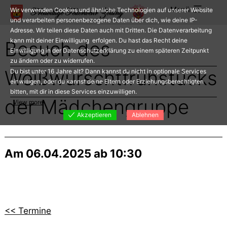
Zum
Menü
Wir verwenden Cookies und ähnliche Technologien auf unserer Website
Inhalt
und verarbeiten personenbezogene Daten über dich, wie deine IP-
Adresse. Wir teilen diese Daten auch mit Dritten. Die Datenverarbeitung
springen
kann mit deiner Einwilligung erfolgen. Du hast das Recht deine
Besuch des
Einwilligung in der Datenschutzerklärung zu einem späteren Zeitpunkt
zu ändern oder zu widerrufen.
Weißwurschtfrühstücks
Du bist unter 16 Jahre alt? Dann kannst du nicht in optionale Services
einwilligen, oder du kannst deine Eltern oder Erziehungsberechtigten
bitten, mit dir in diese Services einzuwilligen.
der Mädchengruppe
View more
Akzeptieren
Ablehnen
Am 06.04.2025 ab 10:30
<< Termine