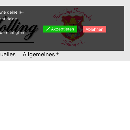
ie deine IP-
cht deine
Akzeptieren
Ablehnen
sberechtigten
uelles
Allgemeines
Menü
öffnen