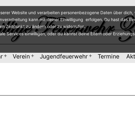
serer Website und verarbeiten personenbezogene Daten über dich, w
enverarbeitung kann mit deiner Einwilligung erfolgen. Du hast das Re
ren Zeitpunkt zu ändern oder zu widerrufen.
nale Services einwilligen, oder du kannst deine Eltern oder Erziehung
r
Verein
Jugendfeuerwehr
Termine
Akt
Menü
Menü
Menü
öffnen
öffnen
öffnen