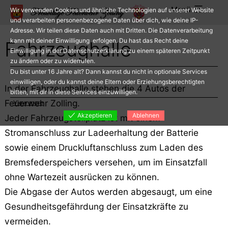
Zum
Menü
Wir verwenden Cookies und ähnliche Technologien auf unserer Website
Inhalt
und verarbeiten personenbezogene Daten über dich, wie deine IP-
Adresse. Wir teilen diese Daten auch mit Dritten. Die Datenverarbeitung
springen
kann mit deiner Einwilligung erfolgen. Du hast das Recht deine
Fahrzeughalle
Einwilligung in der Datenschutzerklärung zu einem späteren Zeitpunkt
zu ändern oder zu widerrufen.
Du bist unter 16 Jahre alt? Dann kannst du nicht in optionale Services
einwilligen, oder du kannst deine Eltern oder Erziehungsberechtigten
In der Fahrzeughalle stehen die 4 Autos der
bitten, mit dir in diese Services einzuwilligen.
Feuerwehr Zolling.
View more
Akzeptieren
Ablehnen
Jeder Fahrzeugstellplatz ist mit einem
Stromanschluss zur Ladeerhaltung der Batterie
sowie einem Druckluftanschluss zum Laden des
Bremsfederspeichers versehen, um im Einsatzfall
ohne Wartezeit ausrücken zu können.
Die Abgase der Autos werden abgesaugt, um eine
Gesundheitsgefährdung der Einsatzkräfte zu
vermeiden.