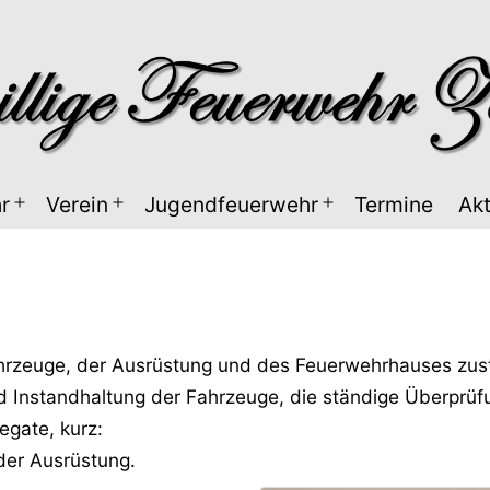
r
Verein
Jugendfeuerwehr
Termine
Akt
Menü
Menü
Menü
öffnen
öffnen
öffnen
Fahrzeuge, der Ausrüstung und des Feuerwehrhauses zus
 Instandhaltung der Fahrzeuge, die ständige Überprü
gate, kurz:
 der Ausrüstung.