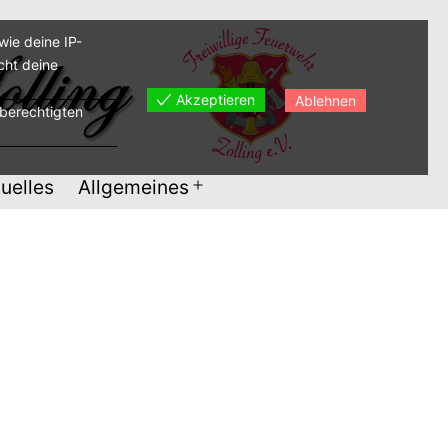
ie deine IP-
cht deine
Akzeptieren
Ablehnen
sberechtigten
uelles
Allgemeines
Menü
öffnen