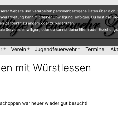
serer Website und verarbeiten personenbezogene Daten über dich, w
enverarbeitung kann mit deiner Einwilligung erfolgen. Du hast das Re
ren Zeitpunkt zu ändern oder zu widerrufen.
nale Services einwilligen, oder du kannst deine Eltern oder Erziehung
r
Verein
Jugendfeuerwehr
Termine
Akt
Menü
Menü
Menü
öffnen
öffnen
öffnen
en mit Würstlessen
rühschoppen war heuer wieder gut besucht!