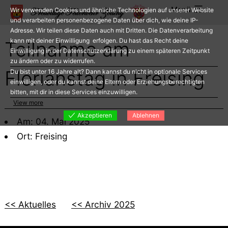
Zum
Menü
Wir verwenden Cookies und ähnliche Technologien auf unserer Website
Inhalt
und verarbeiten personenbezogene Daten über dich, wie deine IP-
Adresse. Wir teilen diese Daten auch mit Dritten. Die Datenverarbeitung
springen
kann mit deiner Einwilligung erfolgen. Du hast das Recht deine
Teilnahme am
Einwilligung in der Datenschutzerklärung zu einem späteren Zeitpunkt
zu ändern oder zu widerrufen.
Florianstag in Freising
Du bist unter 16 Jahre alt? Dann kannst du nicht in optionale Services
einwilligen, oder du kannst deine Eltern oder Erziehungsberechtigten
bitten, mit dir in diese Services einzuwilligen.
View more
Akzeptieren
Ablehnen
Am: 04. Mai 2025
Ort: Freising
<< Aktuelles
<< Archiv 2025