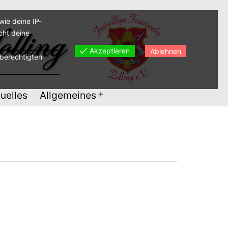
ie deine IP-
cht deine
Akzeptieren
Ablehnen
sberechtigten
uelles
Allgemeines
Menü
öffnen