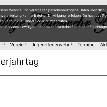
serer Website und verarbeiten personenbezogene Daten über dich, w
enverarbeitung kann mit deiner Einwilligung erfolgen. Du hast das Re
ren Zeitpunkt zu ändern oder zu widerrufen.
nale Services einwilligen, oder du kannst deine Eltern oder Erziehung
r
Verein
Jugendfeuerwehr
Termine
Akt
Menü
Menü
Menü
öffnen
öffnen
öffnen
erjahrtag