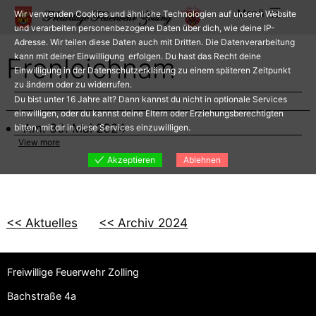
Zum
Menü
Wir verwenden Cookies und ähnliche Technologien auf unserer Website
Inhalt
und verarbeiten personenbezogene Daten über dich, wie deine IP-
Adresse. Wir teilen diese Daten auch mit Dritten. Die Datenverarbeitung
springen
kann mit deiner Einwilligung erfolgen. Du hast das Recht deine
Fronleichnam
Einwilligung in der Datenschutzerklärung zu einem späteren Zeitpunkt
zu ändern oder zu widerrufen.
Du bist unter 16 Jahre alt? Dann kannst du nicht in optionale Services
einwilligen, oder du kannst deine Eltern oder Erziehungsberechtigten
Am: 30. Mai 2024
bitten, mit dir in diese Services einzuwilligen.
View more
Akzeptieren
Ablehnen
<< Aktuelles
<< Archiv 2024
Freiwillige Feuerwehr Zolling
Bachstraße 4a