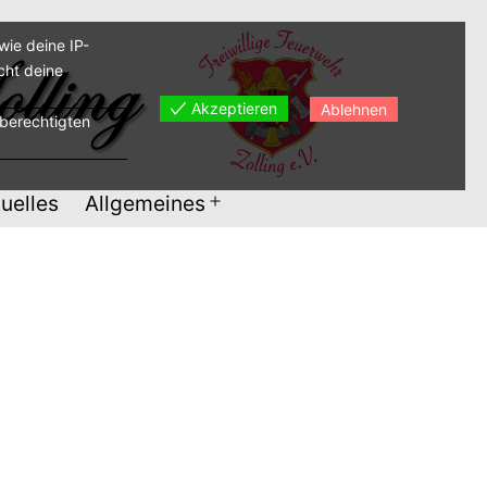
ie deine IP-
cht deine
Akzeptieren
Ablehnen
sberechtigten
uelles
Allgemeines
Menü
öffnen