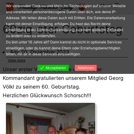
Zum
Menü
Wir verwenden Cookies und ähnliche Technologien auf unserer Website
Inhalt
und verarbeiten personenbezogene Daten über dich, wie deine IP-
Adresse. Wir teilen diese Daten auch mit Dritten. Die Datenverarbeitung
springen
kann mit deiner Einwilligung erfolgen. Du hast das Recht deine
60zig-ster Geburtstag
Einwilligung in der Datenschutzerklärung zu einem späteren Zeitpunkt
zu ändern oder zu widerrufen.
Du bist unter 16 Jahre alt? Dann kannst du nicht in optionale Services
einwilligen, oder du kannst deine Eltern oder Erziehungsberechtigten
Am: 20. Dezember 2023
bitten, mit dir in diese Services einzuwilligen.
View more
Akzeptieren
Ablehnen
Unser erster Vorstand sowie unser erster
Kommandant gratulierten unserem Mitglied Georg
Völkl zu seinem 60. Geburtstag.
Herzlichen Glückwunsch Schorsch!!!