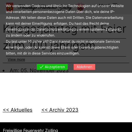
Zum
Menü
Wir verwenden Cookies und ähnliche Technologien auf unserer Website
Inhalt
und verarbeiten personenbezogene Daten über dich, wie deine IP-
Adresse. Wir teilen diese Daten auch mit Dritten. Die Datenverarbeitung
springen
kann mit deiner Einwilligung erfolgen. Du hast das Recht deine
Kriegerjahrtag mit Feier
Einwilligung in der Datenschutzerklärung zu einem späteren Zeitpunkt
zu ändern oder zu widerrufen.
zum 100 jährigem
Du bist unter 16 Jahre alt? Dann kannst du nicht in optionale Services
einwilligen, oder du kannst deine Eltern oder Erziehungsberechtigten
bitten, mit dir in diese Services einzuwilligen.
View more
Akzeptieren
Ablehnen
Am: 05. November 2023
<< Aktuelles
<< Archiv 2023
Freiwillige Feuerwehr Zolling