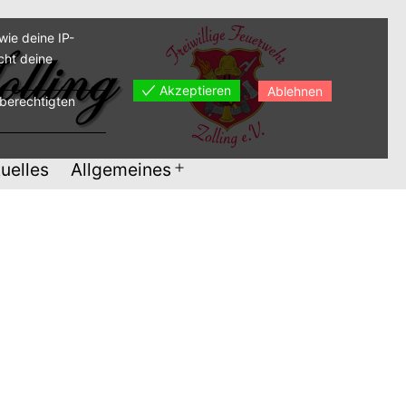
ie deine IP-
cht deine
Akzeptieren
Ablehnen
sberechtigten
uelles
Allgemeines
Menü
öffnen