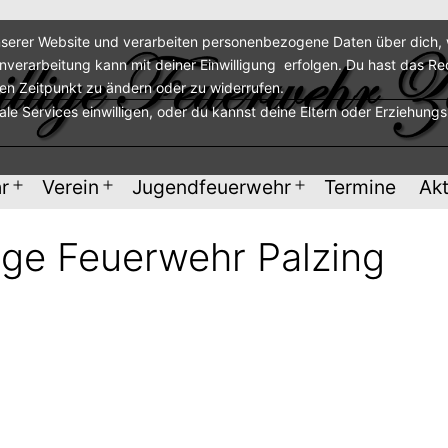
serer Website und verarbeiten personenbezogene Daten über dich, w
enverarbeitung kann mit deiner Einwilligung erfolgen. Du hast das Re
ren Zeitpunkt zu ändern oder zu widerrufen.
nale Services einwilligen, oder du kannst deine Eltern oder Erziehung
r
Verein
Jugendfeuerwehr
Termine
Akt
Menü
Menü
Menü
öffnen
öffnen
öffnen
lige Feuerwehr Palzing