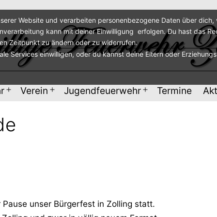
serer Website und verarbeiten personenbezogene Daten über dich, w
enverarbeitung kann mit deiner Einwilligung erfolgen. Du hast das Re
ren Zeitpunkt zu ändern oder zu widerrufen.
nale Services einwilligen, oder du kannst deine Eltern oder Erziehung
r
Verein
Jugendfeuerwehr
Termine
Akt
Menü
Menü
Menü
öffnen
öffnen
öffnen
de
Pause unser Bürgerfest in Zolling statt.