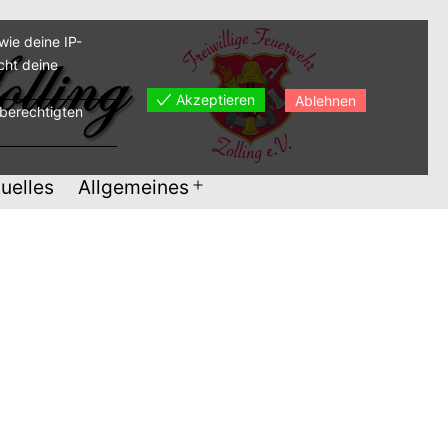
ie deine IP-
cht deine
Akzeptieren
Ablehnen
sberechtigten
uelles
Allgemeines
Menü
öffnen