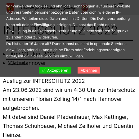
Zum
Menü
Wir verwenden Cookies und ähnliche Technologien auf unserer Website
Inhalt
und verarbeiten personenbezogene Daten über dich, wie deine IP-
Adresse. Wir teilen diese Daten auch mit Dritten. Die Datenverarbeitung
springen
kann mit deiner Einwilligung erfolgen. Du hast das Recht deine
INTERSCHUTZ 2022
Einwilligung in der Datenschutzerklärung zu einem späteren Zeitpunkt
zu ändern oder zu widerrufen.
Du bist unter 16 Jahre alt? Dann kannst du nicht in optionale Services
einwilligen, oder du kannst deine Eltern oder Erziehungsberechtigten
Am: 23. Juni 2022
bitten, mit dir in diese Services einzuwilligen.
Ort: Hannover
View more
Akzeptieren
Ablehnen
Ausflug zur INTERSCHUTZ 2022
Am 23.06.2022 sind wir um 4:30 Uhr zur Interschutz
mit unserem Florian Zolling 14/1 nach Hannover
aufgebrochen.
Mit dabei sind Daniel Pfadenhauer, Max Kattinger,
Thomas Schuhbauer, Michael Zeilhofer und Quentin
Heinze.