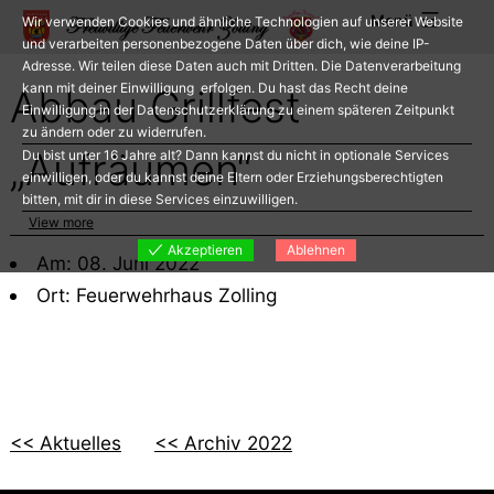
Zum
Menü
Wir verwenden Cookies und ähnliche Technologien auf unserer Website
Inhalt
und verarbeiten personenbezogene Daten über dich, wie deine IP-
Adresse. Wir teilen diese Daten auch mit Dritten. Die Datenverarbeitung
springen
kann mit deiner Einwilligung erfolgen. Du hast das Recht deine
Abbau Grillfest
Einwilligung in der Datenschutzerklärung zu einem späteren Zeitpunkt
zu ändern oder zu widerrufen.
„Aufräumen“
Du bist unter 16 Jahre alt? Dann kannst du nicht in optionale Services
einwilligen, oder du kannst deine Eltern oder Erziehungsberechtigten
bitten, mit dir in diese Services einzuwilligen.
View more
Akzeptieren
Ablehnen
Am: 08. Juni 2022
Ort: Feuerwehrhaus Zolling
<< Aktuelles
<< Archiv 2022