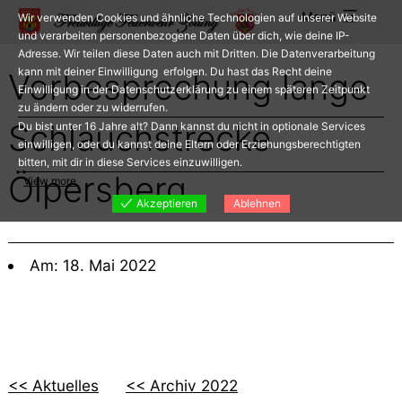
Zum
Menü
Wir verwenden Cookies und ähnliche Technologien auf unserer Website
Inhalt
und verarbeiten personenbezogene Daten über dich, wie deine IP-
Adresse. Wir teilen diese Daten auch mit Dritten. Die Datenverarbeitung
springen
kann mit deiner Einwilligung erfolgen. Du hast das Recht deine
Vorbesprechung lange
Einwilligung in der Datenschutzerklärung zu einem späteren Zeitpunkt
zu ändern oder zu widerrufen.
Schlauchstrecke
Du bist unter 16 Jahre alt? Dann kannst du nicht in optionale Services
einwilligen, oder du kannst deine Eltern oder Erziehungsberechtigten
bitten, mit dir in diese Services einzuwilligen.
Ölpersberg
View more
Akzeptieren
Ablehnen
Am: 18. Mai 2022
<< Aktuelles
<< Archiv 2022