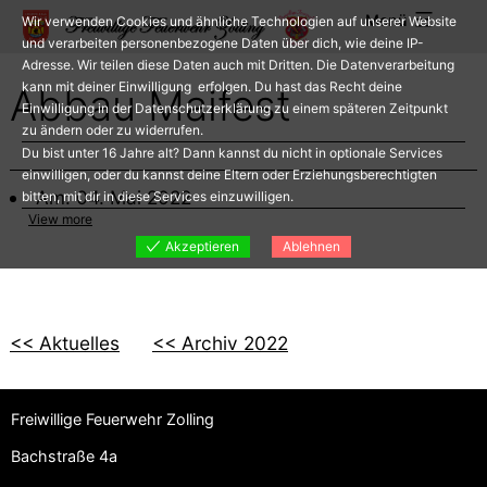
Zum
Menü
Wir verwenden Cookies und ähnliche Technologien auf unserer Website
Inhalt
und verarbeiten personenbezogene Daten über dich, wie deine IP-
Adresse. Wir teilen diese Daten auch mit Dritten. Die Datenverarbeitung
springen
kann mit deiner Einwilligung erfolgen. Du hast das Recht deine
Abbau Maifest
Einwilligung in der Datenschutzerklärung zu einem späteren Zeitpunkt
zu ändern oder zu widerrufen.
Du bist unter 16 Jahre alt? Dann kannst du nicht in optionale Services
einwilligen, oder du kannst deine Eltern oder Erziehungsberechtigten
Am: 04. Mai 2022
bitten, mit dir in diese Services einzuwilligen.
View more
Akzeptieren
Ablehnen
<< Aktuelles
<< Archiv 2022
Freiwillige Feuerwehr Zolling
Bachstraße 4a