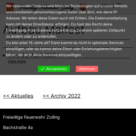
Zum
Menü
Wir verwenden Cookies und ähnliche Technologien auf unserer Website
Inhalt
und verarbeiten personenbezogene Daten über dich, wie deine IP-
Adresse. Wir teilen diese Daten auch mit Dritten. Die Datenverarbeitung
springen
kann mit deiner Einwilligung erfolgen. Du hast das Recht deine
Aufbau Maifest
Einwilligung in der Datenschutzerklärung zu einem späteren Zeitpunkt
zu ändern oder zu widerrufen.
Du bist unter 16 Jahre alt? Dann kannst du nicht in optionale Services
einwilligen, oder du kannst deine Eltern oder Erziehungsberechtigten
Am: 30. April 2022
bitten, mit dir in diese Services einzuwilligen.
View more
Akzeptieren
Ablehnen
<< Aktuelles
<< Archiv 2022
Freiwillige Feuerwehr Zolling
Bachstraße 4a