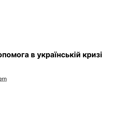
Допомога в українській кризі
ern