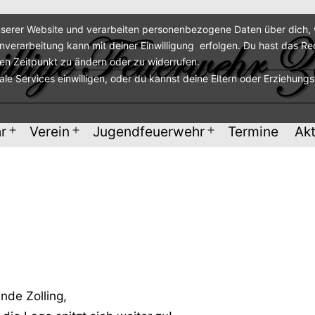
serer Website und verarbeiten personenbezogene Daten über dich, w
enverarbeitung kann mit deiner Einwilligung erfolgen. Du hast das Re
ren Zeitpunkt zu ändern oder zu widerrufen.
nale Services einwilligen, oder du kannst deine Eltern oder Erziehung
r
Verein
Jugendfeuerwehr
Termine
Akt
Menü
Menü
Menü
öffnen
öffnen
öffnen
nde Zolling,