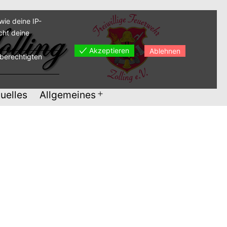
ie deine IP-
cht deine
Akzeptieren
Ablehnen
sberechtigten
uelles
Allgemeines
Menü
öffnen