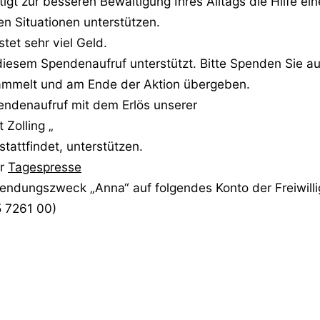
igt zur besseren Bewältigung Ihres Alltags die Hilfe ei
en Situationen unterstützen.
tet sehr viel Geld.
 diesem Spendenaufruf unterstützt. Bitte Spenden Sie a
mmelt und am Ende der Aktion übergeben.
pendenaufruf mit dem Erlös unserer
 Zolling „
attfindet, unterstützen.
er
Tagespresse
endungszweck „Anna“ auf folgendes Konto der Freiwilli
5 7261 00)