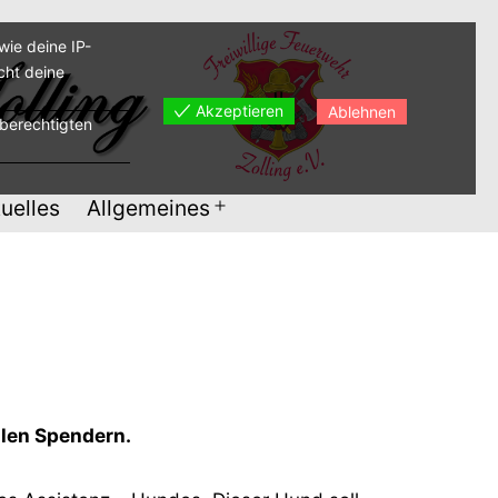
ie deine IP-
cht deine
Akzeptieren
Ablehnen
sberechtigten
uelles
Allgemeines
Menü
öffnen
llen Spendern.