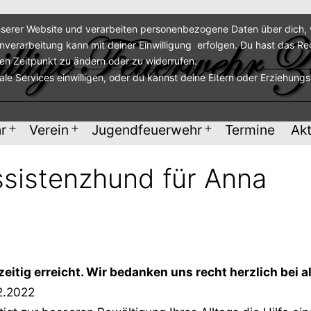
serer Website und verarbeiten personenbezogene Daten über dich, w
enverarbeitung kann mit deiner Einwilligung erfolgen. Du hast das Re
ren Zeitpunkt zu ändern oder zu widerrufen.
nale Services einwilligen, oder du kannst deine Eltern oder Erziehung
r
Verein
Jugendfeuerwehr
Termine
Akt
Menü
Menü
Menü
öffnen
öffnen
öffnen
sistenzhund für Anna
eitig erreicht. Wir bedanken uns recht herzlich bei a
2.2022