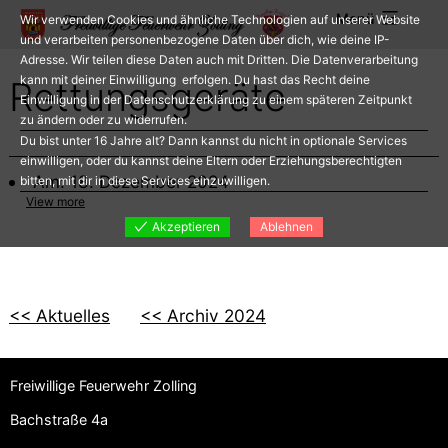
Zum
Menü
Wir verwenden Cookies und ähnliche Technologien auf unserer Website
Inhalt
und verarbeiten personenbezogene Daten über dich, wie deine IP-
Adresse. Wir teilen diese Daten auch mit Dritten. Die Datenverarbeitung
springen
kann mit deiner Einwilligung erfolgen. Du hast das Recht deine
Rettungsgeräte
Einwilligung in der Datenschutzerklärung zu einem späteren Zeitpunkt
zu ändern oder zu widerrufen.
Du bist unter 16 Jahre alt? Dann kannst du nicht in optionale Services
einwilligen, oder du kannst deine Eltern oder Erziehungsberechtigten
Am: 18. Dezember 2024
bitten, mit dir in diese Services einzuwilligen.
View more
Akzeptieren
Ablehnen
<< Aktuelles
<< Archiv 2024
Freiwillige Feuerwehr Zolling
Bachstraße 4a