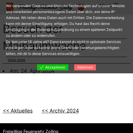
Zum
Menü
Wir verwenden Cookies und ähnliche Technologien auf unserer Website
Inhalt
und verarbeiten personenbezogene Daten über dich, wie deine IP-
Adresse. Wir teilen diese Daten auch mit Dritten. Die Datenverarbeitung
springen
kann mit deiner Einwilligung erfolgen. Du hast das Recht deine
Besuch der
Einwilligung in der Datenschutzerklärung zu einem späteren Zeitpunkt
zu ändern oder zu widerrufen.
Maibaumwache
Du bist unter 16 Jahre alt? Dann kannst du nicht in optionale Services
einwilligen, oder du kannst deine Eltern oder Erziehungsberechtigten
bitten, mit dir in diese Services einzuwilligen.
View more
Akzeptieren
Ablehnen
Am: 24. April 2024
<< Aktuelles
<< Archiv 2024
Freiwillige Feuerwehr Zolling