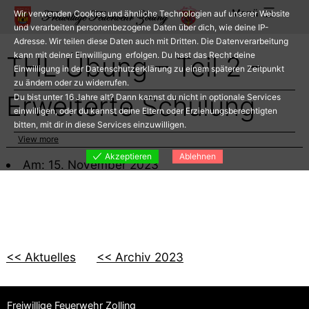
Zum
Menü
Wir verwenden Cookies und ähnliche Technologien auf unserer Website
Inhalt
und verarbeiten personenbezogene Daten über dich, wie deine IP-
Adresse. Wir teilen diese Daten auch mit Dritten. Die Datenverarbeitung
springen
kann mit deiner Einwilligung erfolgen. Du hast das Recht deine
THL Übung – Teil 2 –
Einwilligung in der Datenschutzerklärung zu einem späteren Zeitpunkt
zu ändern oder zu widerrufen.
Erweiterte Schulung
Du bist unter 16 Jahre alt? Dann kannst du nicht in optionale Services
einwilligen, oder du kannst deine Eltern oder Erziehungsberechtigten
bitten, mit dir in diese Services einzuwilligen.
View more
Akzeptieren
Ablehnen
Am: 15. November 2023
<< Aktuelles
<< Archiv 2023
Freiwillige Feuerwehr Zolling