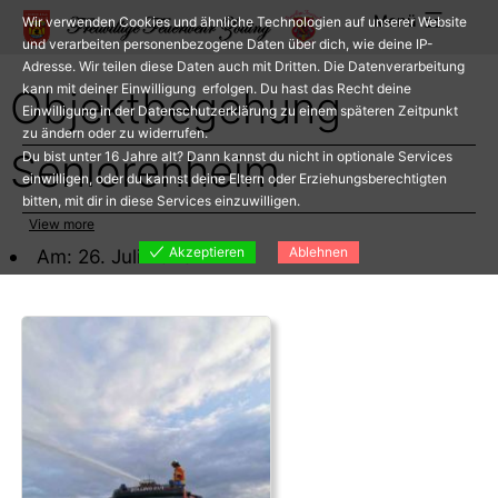
Zum
Menü
Wir verwenden Cookies und ähnliche Technologien auf unserer Website
Inhalt
und verarbeiten personenbezogene Daten über dich, wie deine IP-
Adresse. Wir teilen diese Daten auch mit Dritten. Die Datenverarbeitung
springen
kann mit deiner Einwilligung erfolgen. Du hast das Recht deine
Objektbegehung
Einwilligung in der Datenschutzerklärung zu einem späteren Zeitpunkt
zu ändern oder zu widerrufen.
Seniorenheim
Du bist unter 16 Jahre alt? Dann kannst du nicht in optionale Services
einwilligen, oder du kannst deine Eltern oder Erziehungsberechtigten
bitten, mit dir in diese Services einzuwilligen.
View more
Akzeptieren
Ablehnen
Am: 26. Juli 2023