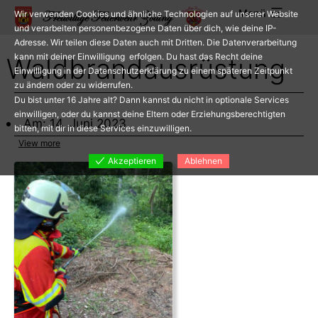
Zum
Menü
Wir verwenden Cookies und ähnliche Technologien auf unserer Website
Inhalt
und verarbeiten personenbezogene Daten über dich, wie deine IP-
Adresse. Wir teilen diese Daten auch mit Dritten. Die Datenverarbeitung
springen
kann mit deiner Einwilligung erfolgen. Du hast das Recht deine
Waldbrandausrüstung
Einwilligung in der Datenschutzerklärung zu einem späteren Zeitpunkt
zu ändern oder zu widerrufen.
Du bist unter 16 Jahre alt? Dann kannst du nicht in optionale Services
einwilligen, oder du kannst deine Eltern oder Erziehungsberechtigten
Am: 14. Juni 2023
bitten, mit dir in diese Services einzuwilligen.
View more
Akzeptieren
Ablehnen